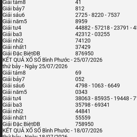
Giải tám
8
41
Giải bảy
7
812
Giải sáu
6
2725 - 8220 - 7537
Giải năm
5
8959
Giải tư
4
44882 - 57218 - 23791 - 4
Giải ba
3
42312 - 03255
Giải nhì
2
74120
Giải nhất
1
37429
Giải Đặc Biệt
ĐB
876950
KẾT QUẢ XỔ SỐ
Bình Phước
-
25/07/2026
thứ bảy
-
Ngày
25/07/2026
Giải tám
8
69
Giải bảy
7
052
Giải sáu
6
4798 - 1063 - 6649
Giải năm
5
0343
Giải tư
4
38063 - 85935 - 19448 - 7
Giải ba
3
35798 - 69341
Giải nhì
2
44841
Giải nhất
1
55559
Giải Đặc Biệt
ĐB
758950
KẾT QUẢ XỔ SỐ
Bình Phước
-
18/07/2026
thứ bảy
-
Ngày
18/07/2026