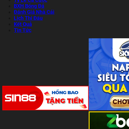
BXH Bóng Đá
Đánh Giá Nhà Cái
Lịch Thi Đấu
Kết Quả
Tin Tức