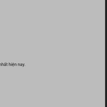
nhất hiện nay.