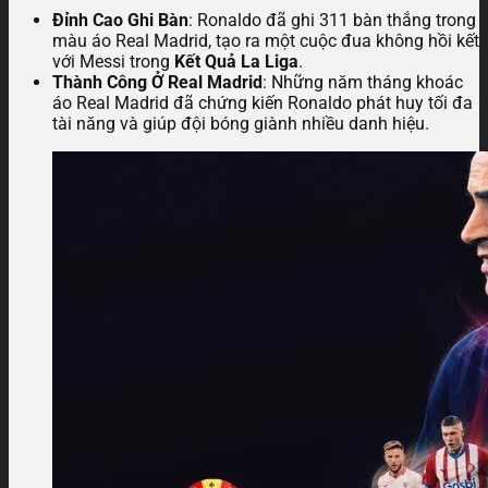
Đỉnh Cao Ghi Bàn
: Ronaldo đã ghi 311 bàn thắng trong
màu áo Real Madrid, tạo ra một cuộc đua không hồi kết
với Messi trong
Kết Quả La Liga
.
Thành Công Ở Real Madrid
: Những năm tháng khoác
áo Real Madrid đã chứng kiến Ronaldo phát huy tối đa
tài năng và giúp đội bóng giành nhiều danh hiệu.