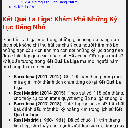
Những Tân Binh Đáng Chú Ý
Kết Luận
Kết Quả La Liga: Khám Phá Những Kỷ
Lục Đáng Nhớ
Giải đấu La Liga, một trong những giải bóng đá hàng đầu
thế giới, không chỉ thu hút sự chú ý của người hâm mộ bởi
những trận cầu kịch tính mà còn bởi những kỷ lục đáng nhớ
được thiết lập qua các mùa giải. Hãy cùng điểm qua một số
kỷ lục ấn tượng trong
Kết Quả La Liga
mà mọi người hâm
mộ bóng đá đều nên biết:
Barcelona (2011-2012)
: Ghi 100 bàn thắng trong một
mùa giải, một thành tích chưa từng có tại
Kết Quả La
Liga
.
Real Madrid (2014-2015)
: Theo sát với 118 bàn thắng,
cho thấy sự cạnh tranh quyết liệt giữa hai gã khổng lồ.
Barcelona (2017-2018)
: Thiết lập kỷ lục với 43 trận bất
bại, đánh dấu một thời kỳ hoàng kim trong lịch sử
Kết
Quả La Liga
.
Real Madrid (1960-1961)
: Đã có chuỗi 11 trận thắng
liên tiếp, cho thấy sức mạnh vượt trội của đội bóng này.