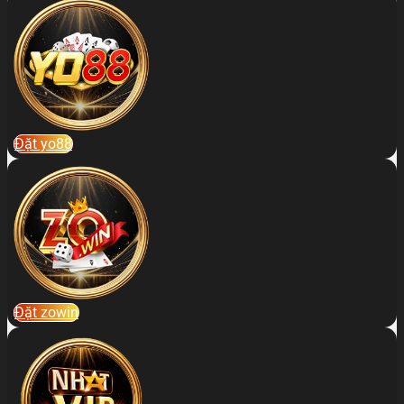
Đặt yo88
Đặt zowin