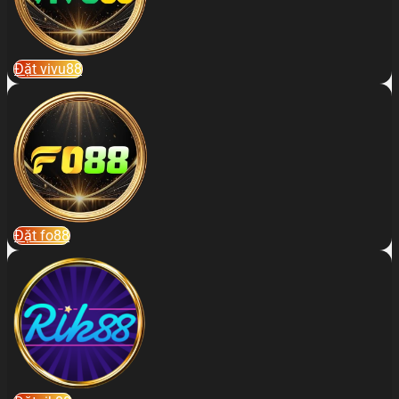
Đặt vivu88
Đặt fo88