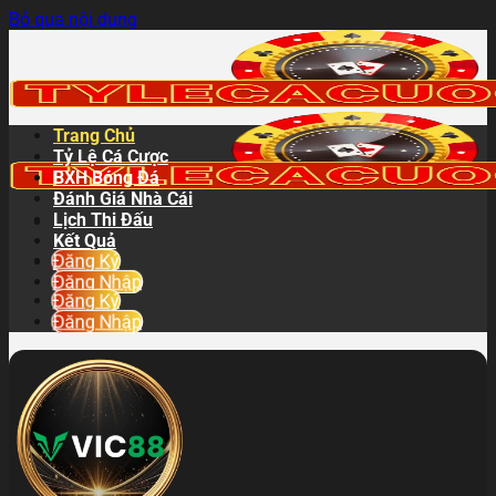
Bỏ qua nội dung
Trang Chủ
Tỷ Lệ Cá Cược
BXH Bóng Đá
Đánh Giá Nhà Cái
Lịch Thi Đấu
Kết Quả
Đăng Ký
Tin Tức
Đăng Nhập
Đăng Ký
Đăng Nhập