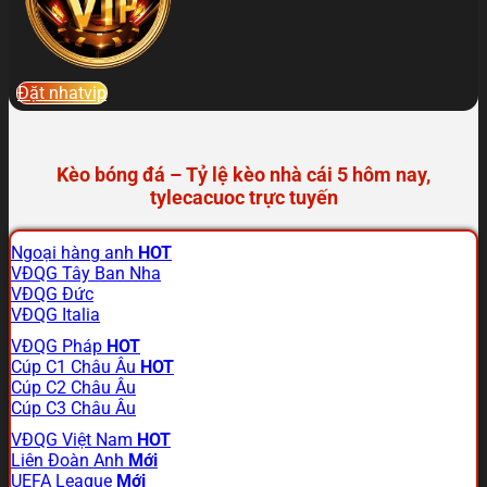
Đặt nhatvip
Kèo bóng đá – Tỷ lệ kèo nhà cái 5 hôm nay,
tylecacuoc trực tuyến
Ngoại hàng anh
VĐQG Tây Ban Nha
VĐQG Đức
VĐQG Italia
VĐQG Pháp
Cúp C1 Châu Âu
Cúp C2 Châu Âu
Cúp C3 Châu Âu
VĐQG Việt Nam
Liên Đoàn Anh
UEFA League