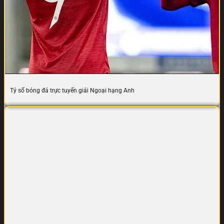
Tỷ số bóng đá trực tuyến giải Ngoại hạng Anh