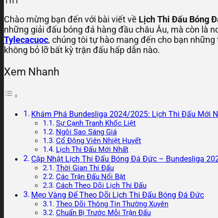
Th1
Chào mừng bạn đến với bài viết về
Lịch Thi Đấu Bóng 
những giải đấu bóng đá hàng đầu châu Âu, mà còn là nơ
Tylecacuoc
, chúng tôi tự hào mang đến cho bạn những th
không bỏ lỡ bất kỳ trận đấu hấp dẫn nào.
Xem Nhanh
Khám Phá Bundesliga 2024/2025: Lịch Thi Đấu Mới N
Sự Cạnh Tranh Khốc Liệt
Ngôi Sao Sáng Giá
Cổ Động Viên Nhiệt Huyết
Lịch Thi Đấu Mới Nhất
Cập Nhật Lịch Thi Đấu Bóng Đá Đức – Bundesliga 2
Thời Gian Thi Đấu
Các Trận Đấu Nổi Bật
Cách Theo Dõi Lịch Thi Đấu
Mẹo Vàng Để Theo Dõi Lịch Thi Đấu Bóng Đá Đức
Theo Dõi Thông Tin Thường Xuyên
Chuẩn Bị Trước Mỗi Trận Đấu