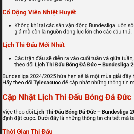
Cổ Động Viên Nhiệt Huyết
Không khí tại các sân vận động Bundesliga luôn sô
giả mà còn là nguồn động lực lớn cho các cầu thủ.
Lịch Thi Đấu Mới Nhất
Các trận đấu sẽ diễn ra vào cuối tuần và giữa tuần,
theo dõi
Lịch Thi Đấu Bóng Đá Đức – Bundesliga 
Bundesliga 2024/2025 hứa hẹn sẽ là một mùa giải đầy h
Hãy theo dõi
Tylecacuoc
để cập nhật những thông tin mớ
Cập Nhật Lịch Thi Đấu Bóng Đá Đức
Việc theo dõi
Lịch Thi Đấu Bóng Đá Đức – Bundesliga 
định đặt cược. Dưới đây là những thông tin chi tiết mà 
Thời Gian Thi Đấu