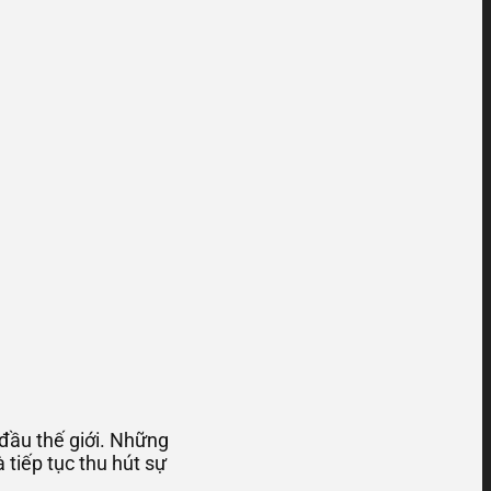
đầu thế giới. Những
tiếp tục thu hút sự