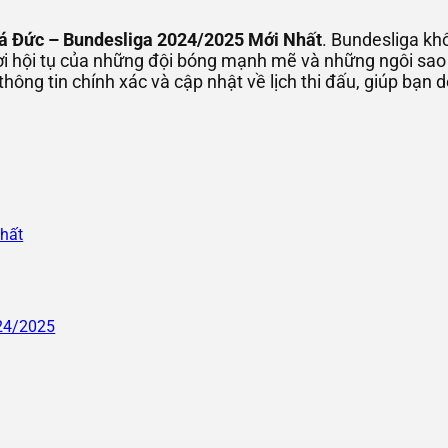
Đá Đức – Bundesliga 2024/2025 Mới Nhất
. Bundesliga kh
i hội tụ của những đội bóng mạnh mẽ và những ngôi sao 
ông tin chính xác và cập nhật về lịch thi đấu, giúp bạn 
hất
024/2025