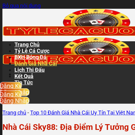
Bỏ qua nội dung
Trang Chủ
Tỷ Lệ Cá Cược
BXH Bóng Đá
Đánh Giá Nhà Cái
Lịch Thi Đấu
Kết Quả
Tin Tức
Đăng Ký
Đăng Nhập
Đăng Ký
Đăng Nhập
Trang chủ
-
Top 10 Đánh Giá Nhà Cái Uy Tín Tại Việt N
Nhà Cái Sky88: Địa Điểm Lý Tưởng Gi