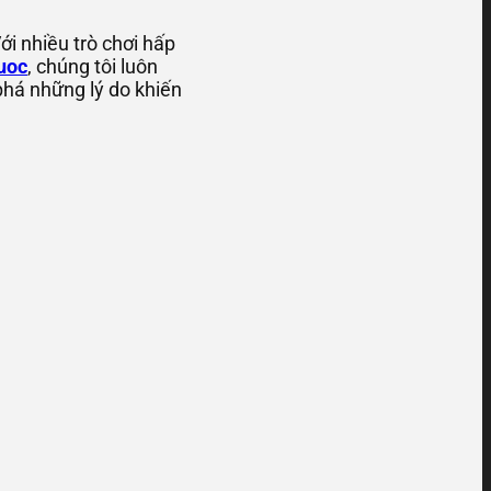
ới nhiều trò chơi hấp
uoc
, chúng tôi luôn
phá những lý do khiến