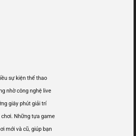
iều sự kiện thể thao
ộng nhờ công nghệ live
g giây phút giải trí
i chơi. Những tựa game
i mới và cũ, giúp bạn