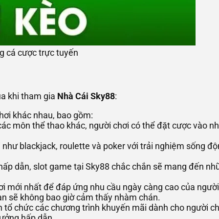
g cá cược trực tuyến
ua khi tham gia
Nhà Cái Sky88
:
chơi khác nhau, bao gồm:
các môn thể thao khác, người chơi có thể đặt cược vào nh
i như blackjack, roulette và poker với trải nghiệm sống đ
 hấp dẫn, slot game tại Sky88 chắc chắn sẽ mang đến nhữn
chơi mới nhất để đáp ứng nhu cầu ngày càng cao của ngườ
 bạn sẽ không bao giờ cảm thấy nhàm chán.
 tổ chức các chương trình khuyến mãi dành cho người chơ
hưởng hấp dẫn.