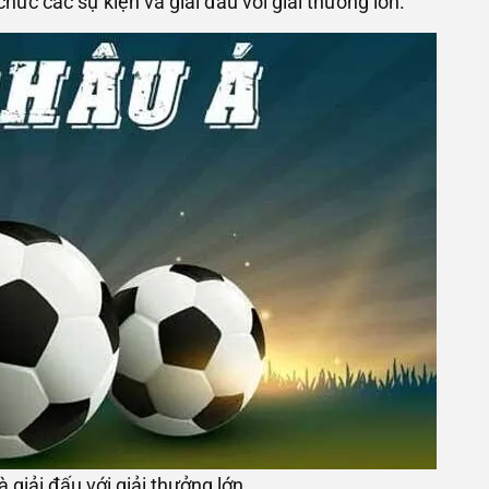
hức các sự kiện và giải đấu với giải thưởng lớn.
giải đấu với giải thưởng lớn.