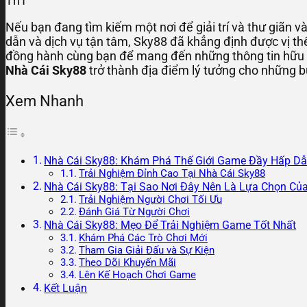
Th1
Nếu bạn đang tìm kiếm một nơi để giải trí và thư giãn v
dẫn và dịch vụ tận tâm, Sky88 đã khẳng định được vị thế
đồng hành cùng bạn để mang đến những thông tin hữu íc
Nhà Cái Sky88
trở thành địa điểm lý tưởng cho những b
Xem Nhanh
Nhà Cái Sky88: Khám Phá Thế Giới Game Đầy Hấp D
Trải Nghiệm Đỉnh Cao Tại Nhà Cái Sky88
Nhà Cái Sky88: Tại Sao Nơi Đây Nên Là Lựa Chọn Củ
Trải Nghiệm Người Chơi Tối Ưu
Đánh Giá Từ Người Chơi
Nhà Cái Sky88: Mẹo Để Trải Nghiệm Game Tốt Nhất
Khám Phá Các Trò Chơi Mới
Tham Gia Giải Đấu và Sự Kiện
Theo Dõi Khuyến Mãi
Lên Kế Hoạch Chơi Game
Kết Luận