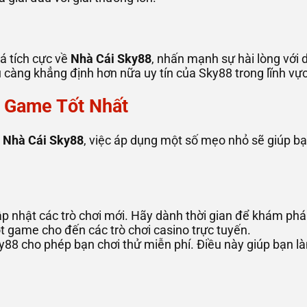
á tích cực về
Nhà Cái Sky88
, nhấn mạnh sự hài lòng với 
 càng khẳng định hơn nữa uy tín của Sky88 trong lĩnh vực
m Game Tốt Nhất
i
Nhà Cái Sky88
, việc áp dụng một số mẹo nhỏ sẽ giúp bạn
cập nhật các trò chơi mới. Hãy dành thời gian để khám p
ot game cho đến các trò chơi casino trực tuyến.
Sky88 cho phép bạn chơi thử miễn phí. Điều này giúp bạn là