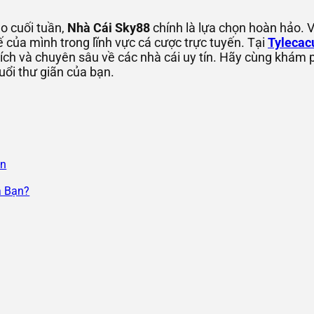
ào cuối tuần,
Nhà Cái Sky88
chính là lựa chọn hoàn hảo. V
 của mình trong lĩnh vực cá cược trực tuyến. Tại
Tylecac
h và chuyên sâu về các nhà cái uy tín. Hãy cùng khám 
uổi thư giãn của bạn.
ẫn
a Bạn?