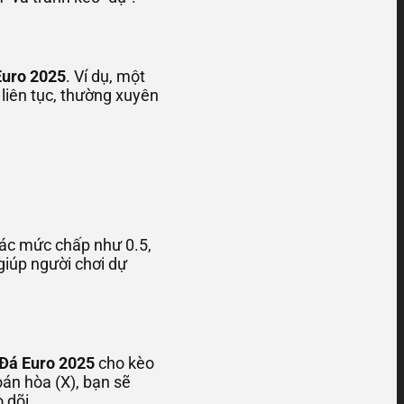
Euro 2025
. Ví dụ, một
liên tục, thường xuyên
 các mức chấp như 0.5,
iúp người chơi dự
Đá Euro 2025
cho kèo
oán hòa (X), bạn sẽ
 dõi.