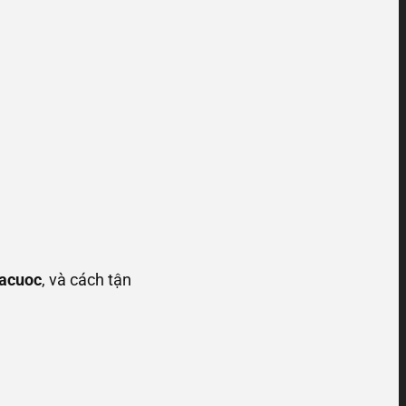
cacuoc
, và cách tận