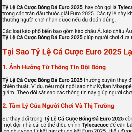
Tỷ Lệ Cá Cược Bóng Đá Euro 2025
, hay còn gọi là
Tylec
trong các trận đấu thuộc giải Euro 2025. Các tỷ lệ này 
thưởng người chơi nhận được nếu dự đoán đúng.
Các loại kèo phổ biến bao gồm kèo châu Á, kèo châu Âu, k
Tỷ Lệ Cá Cược Bóng Đá Euro 2025
giúp người chơi đưa r
Tại Sao Tỷ Lệ Cá Cược Euro 2025 Lạ
1. Ảnh Hưởng Từ Thông Tin Đội Bóng
Tỷ Lệ Cá Cược Bóng Đá Euro 2025
thường xuyên thay đổ
chiến thuật. Ví dụ, nếu một ngôi sao như Kylian Mbappé
giảm. Theo dõi sát sao các thông tin này giúp người chơ
2. Tâm Lý Của Người Chơi Và Thị Trường
Sự thay đổi trong
Tỷ Lệ Cá Cược Bóng Đá Euro 2025
còn
một đội, nhà cái có thể điều chỉnh
Tylecacuoc
để cân bằn
lớn như vòng tứ kết hay chung kết Euro 2025. Hiểu được 