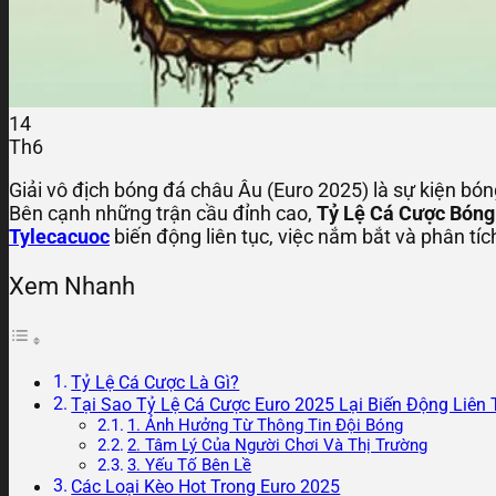
14
Th6
Giải vô địch bóng đá châu Âu (Euro 2025) là sự kiện bó
Bên cạnh những trận cầu đỉnh cao,
Tỷ Lệ Cá Cược Bóng
Tylecacuoc
biến động liên tục, việc nắm bắt và phân tích
Xem Nhanh
Tỷ Lệ Cá Cược Là Gì?
Tại Sao Tỷ Lệ Cá Cược Euro 2025 Lại Biến Động Liên
1. Ảnh Hưởng Từ Thông Tin Đội Bóng
2. Tâm Lý Của Người Chơi Và Thị Trường
3. Yếu Tố Bên Lề
Các Loại Kèo Hot Trong Euro 2025