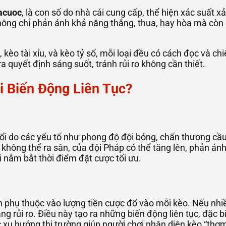
acuoc
, là con số do nhà cái cung cấp, thể hiện xác suất x
không chỉ phản ánh khả năng thắng, thua, hay hòa mà còn 
èo tài xỉu, và kèo tỷ số, mỗi loại đều có cách đọc và chi
a quyết định sáng suốt, tránh rủi ro không cần thiết.
i Biến Động Liên Tục?
i do các yếu tố như phong độ đội bóng, chấn thương cầu 
 không thể ra sân, của đội Pháp có thể tăng lên, phản án
i nắm bắt thời điểm đặt cược tối ưu.
 phụ thuộc vào lượng tiền cược đổ vào mỗi kèo. Nếu nhi
g rủi ro. Điều này tạo ra những biến động liên tục, đặc b
xu hướng thị trường giúp người chơi nhận diện kèo “thơm”