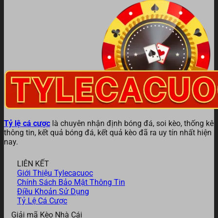
Tỷ lệ cá cược
là chuyên nhận định bóng đá, soi kèo, thống kê
thông tin, kết quả bóng đá, kết quả kèo đã ra uy tín nhất hiện
nay.
LIÊN KẾT
Giới Thiệu Tylecacuoc
Chính Sách Bảo Mật Thông Tin
Điều Khoản Sử Dụng
Tỷ Lệ Cá Cược
Giải mã Kèo Nhà Cái