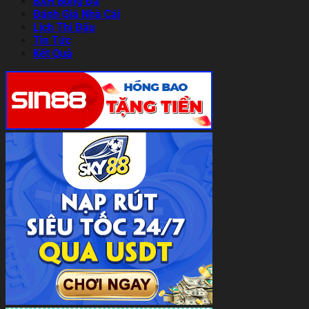
BXH Bóng Đá
Đánh Giá Nhà Cái
Lịch Thi Đấu
Tin Tức
Kết Quả