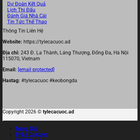
Dự Đoán Kết Quả
Lịch Thi Đấu
Đánh Giá Nhà Cái
Tin Tức Thể Thao
Thông Tin Liên Hệ
Website:
https://tylecacuoc.ad
Địa chỉ:
243 Đ. La Thành, Láng Thượng, Đống Đa, Hà Nội
115070, Vietnam
Email:
[email protected]
Hastag:
#tylecacuoc #keobongda
Copyright 2026 ©
tylecacuoc.ad
Trang Chủ
Tỷ Lệ Cá Cược