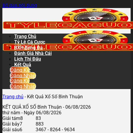
Bỏ qua nội dung
Trang Chủ
Tỷ Lệ Cá Cược
BXH Bóng Đá
Đánh Giá Nhà Cái
Lịch Thi Đấu
Kết Quả
Đăng Ký
Tin Tức
Đăng Nhập
Đăng Ký
Đăng Nhập
Trang chủ
-
Kết Quả Xổ Số Bình Thuận
KẾT QUẢ XỔ SỐ
Bình Thuận
-
06/08/2026
thứ năm
-
Ngày
06/08/2026
Giải tám
8
83
Giải bảy
7
883
Giải sáu
6
3467 - 8264 - 9634