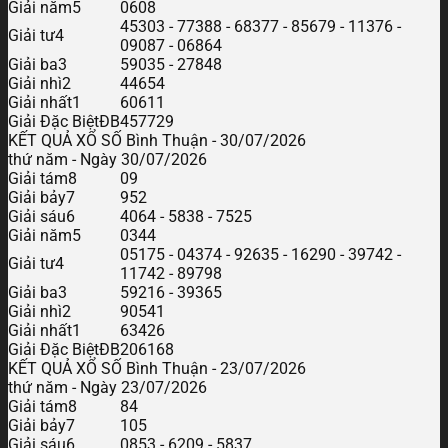
Giải năm
5
0608
45303 - 77388 - 68377 - 85679 - 11376 -
Giải tư
4
09087 - 06864
Giải ba
3
59035 - 27848
Giải nhì
2
44654
Giải nhất
1
60611
Giải Đặc Biệt
ĐB
457729
KẾT QUẢ XỔ SỐ
Bình Thuận
-
30/07/2026
thứ năm
-
Ngày
30/07/2026
Giải tám
8
09
Giải bảy
7
952
Giải sáu
6
4064 - 5838 - 7525
Giải năm
5
0344
05175 - 04374 - 92635 - 16290 - 39742 -
Giải tư
4
11742 - 89798
Giải ba
3
59216 - 39365
Giải nhì
2
90541
Giải nhất
1
63426
Giải Đặc Biệt
ĐB
206168
KẾT QUẢ XỔ SỐ
Bình Thuận
-
23/07/2026
thứ năm
-
Ngày
23/07/2026
Giải tám
8
84
Giải bảy
7
105
Giải sáu
6
0853 - 6209 - 5837