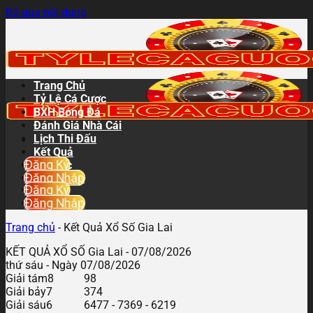
Bỏ qua nội dung
Trang Chủ
Tỷ Lệ Cá Cược
BXH Bóng Đá
Đánh Giá Nhà Cái
Lịch Thi Đấu
Kết Quả
Đăng Ký
Tin Tức
Đăng Nhập
Đăng Ký
Đăng Nhập
Trang chủ
-
Kết Quả Xổ Số Gia Lai
KẾT QUẢ XỔ SỐ
Gia Lai
-
07/08/2026
thứ sáu
-
Ngày
07/08/2026
Giải tám
8
98
Giải bảy
7
374
Giải sáu
6
6477 - 7369 - 6219