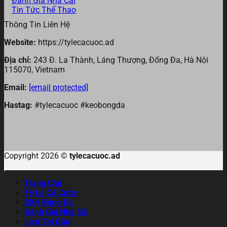
Đánh Giá Nhà Cái
Tin Tức Thể Thao
Thông Tin Liên Hệ
Website:
https://tylecacuoc.ad
Địa chỉ:
243 Đ. La Thành, Láng Thượng, Đống Đa, Hà Nội
115070, Vietnam
Email:
[email protected]
Hastag:
#tylecacuoc #keobongda
Copyright 2026 ©
tylecacuoc.ad
Trang Chủ
Tỷ Lệ Cá Cược
BXH Bóng Đá
Đánh Giá Nhà Cái
Lịch Thi Đấu