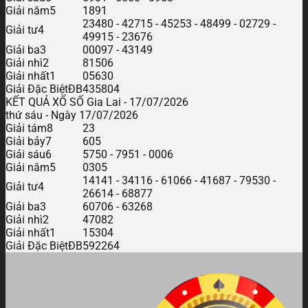
Giải năm
5
1891
23480 - 42715 - 45253 - 48499 - 02729 -
Giải tư
4
49915 - 23676
Giải ba
3
00097 - 43149
Giải nhì
2
81506
Giải nhất
1
05630
Giải Đặc Biệt
ĐB
435804
KẾT QUẢ XỔ SỐ
Gia Lai
-
17/07/2026
thứ sáu
-
Ngày
17/07/2026
Giải tám
8
23
Giải bảy
7
605
Giải sáu
6
5750 - 7951 - 0006
Giải năm
5
0305
14141 - 34116 - 61066 - 41687 - 79530 -
Giải tư
4
26614 - 68877
Giải ba
3
60706 - 63268
Giải nhì
2
47082
Giải nhất
1
15304
Giải Đặc Biệt
ĐB
592264