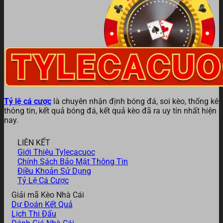
Tỷ lệ cá cược
là chuyên nhận định bóng đá, soi kèo, thống kê
thông tin, kết quả bóng đá, kết quả kèo đã ra uy tín nhất hiện
nay.
LIÊN KẾT
Giới Thiệu Tylecacuoc
Chính Sách Bảo Mật Thông Tin
Điều Khoản Sử Dụng
Tỷ Lệ Cá Cược
Giải mã Kèo Nhà Cái
Dự Đoán Kết Quả
Lịch Thi Đấu