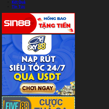
Kết Quả
Tin Tức