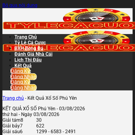
Bỏ qua nội dung
Trang Chủ
Tỷ Lệ Cá Cược
BXH Bóng Đá
Đánh Giá Nhà Cái
Lịch Thi Đấu
Kết Quả
Đăng Ký
Tin Tức
Đăng Nhập
Đăng Ký
Đăng Nhập
Trang chủ
-
Kết Quả Xổ Số Phú Yên
KẾT QUẢ XỔ SỐ
Phú Yên
-
03/08/2026
thứ hai
-
Ngày
03/08/2026
Giải tám
8
30
Giải bảy
7
622
Giải sáu
6
1299 - 6583 - 2491