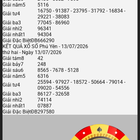
Giải năm
5
5116
16750 - 91387 - 23795 - 31792 - 16834 -
Giải tư
4
29221 - 38083
Giải ba
3
77045 - 86960
Giải nhì
2
96341
Giải nhất
1
94304
Giải Đặc Biệt
ĐB
666290
KẾT QUẢ XỔ SỐ
Phú Yên
-
13/07/2026
thứ hai
-
Ngày
13/07/2026
Giải tám
8
42
Giải bảy
7
248
Giải sáu
6
8565 - 7678 - 5128
Giải năm
5
6316
25594 - 97927 - 18572 - 50664 - 79014 -
Giải tư
4
09020 - 54556
Giải ba
3
86127 - 32658
Giải nhì
2
74114
Giải nhất
1
07887
Giải Đặc Biệt
ĐB
297580