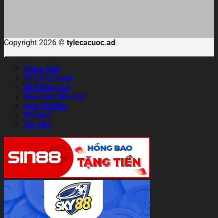
Copyright 2026 ©
tylecacuoc.ad
Trang Chủ
Tỷ Lệ Cá Cược
BXH Bóng Đá
Đánh Giá Nhà Cái
Lịch Thi Đấu
Kết Quả
Tin Tức