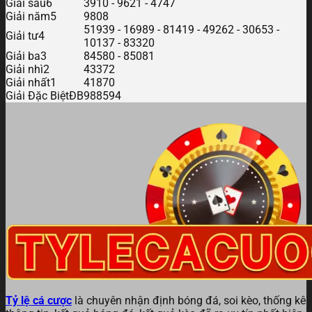
Giải sáu
6
3910 - 9621 - 4747
Giải năm
5
9808
51939 - 16989 - 81419 - 49262 - 30653 -
Giải tư
4
10137 - 83320
Giải ba
3
84580 - 85081
Giải nhì
2
43372
Giải nhất
1
41870
Giải Đặc Biệt
ĐB
988594
Tỷ lệ cá cược
là chuyên nhận định bóng đá, soi kèo, thống kê