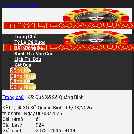
Bỏ qua nội dung
Trang Chủ
Tỷ Lệ Cá Cược
BXH Bóng Đá
Đánh Giá Nhà Cái
Lịch Thi Đấu
Kết Quả
Đăng Ký
Tin Tức
Đăng Nhập
Đăng Ký
Đăng Nhập
Trang chủ
-
Kết Quả Xổ Số Quảng Bình
KẾT QUẢ XỔ SỐ
Quảng Bình
-
06/08/2026
thứ năm
-
Ngày
06/08/2026
Giải tám
8
61
Giải bảy
7
924
Giải sáu
6
2073 - 2836 - 4114