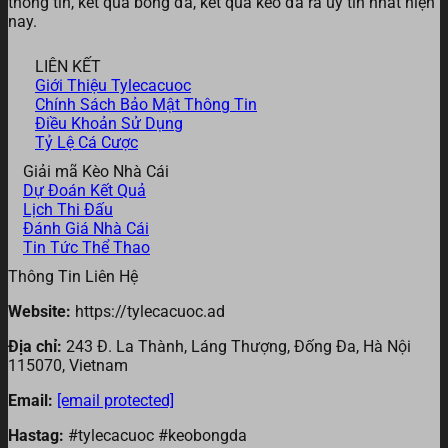
thông tin, kết quả bóng đá, kết quả kèo đã ra uy tín nhất hiện
nay.
LIÊN KẾT
Giới Thiệu Tylecacuoc
Chính Sách Bảo Mật Thông Tin
Điều Khoản Sử Dụng
Tỷ Lệ Cá Cược
Giải mã Kèo Nhà Cái
Dự Đoán Kết Quả
Lịch Thi Đấu
Đánh Giá Nhà Cái
Tin Tức Thể Thao
Thông Tin Liên Hệ
Website:
https://tylecacuoc.ad
Địa chỉ:
243 Đ. La Thành, Láng Thượng, Đống Đa, Hà Nội
115070, Vietnam
Email:
[email protected]
Hastag:
#tylecacuoc #keobongda