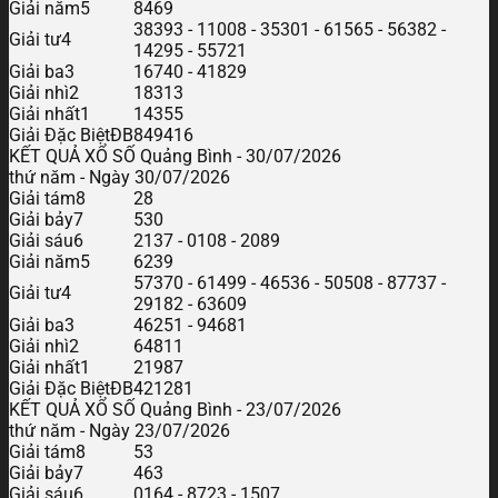
Giải năm
5
8469
38393 - 11008 - 35301 - 61565 - 56382 -
Giải tư
4
14295 - 55721
Giải ba
3
16740 - 41829
Giải nhì
2
18313
Giải nhất
1
14355
Giải Đặc Biệt
ĐB
849416
KẾT QUẢ XỔ SỐ
Quảng Bình
-
30/07/2026
thứ năm
-
Ngày
30/07/2026
Giải tám
8
28
Giải bảy
7
530
Giải sáu
6
2137 - 0108 - 2089
Giải năm
5
6239
57370 - 61499 - 46536 - 50508 - 87737 -
Giải tư
4
29182 - 63609
Giải ba
3
46251 - 94681
Giải nhì
2
64811
Giải nhất
1
21987
Giải Đặc Biệt
ĐB
421281
KẾT QUẢ XỔ SỐ
Quảng Bình
-
23/07/2026
thứ năm
-
Ngày
23/07/2026
Giải tám
8
53
Giải bảy
7
463
Giải sáu
6
0164 - 8723 - 1507