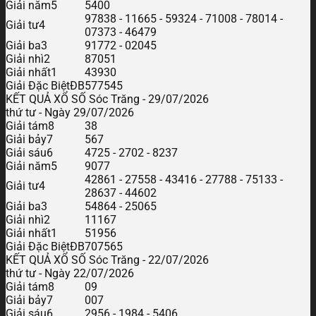
Giải năm
5
5400
97838 - 11665 - 59324 - 71008 - 78014 -
Giải tư
4
07373 - 46479
Giải ba
3
91772 - 02045
Giải nhì
2
87051
Giải nhất
1
43930
Giải Đặc Biệt
ĐB
577545
KẾT QUẢ XỔ SỐ
Sóc Trăng
-
29/07/2026
thứ tư
-
Ngày
29/07/2026
Giải tám
8
38
Giải bảy
7
567
Giải sáu
6
4725 - 2702 - 8237
Giải năm
5
9077
42861 - 27558 - 43416 - 27788 - 75133 -
Giải tư
4
28637 - 44602
Giải ba
3
54864 - 25065
Giải nhì
2
11167
Giải nhất
1
51956
Giải Đặc Biệt
ĐB
707565
KẾT QUẢ XỔ SỐ
Sóc Trăng
-
22/07/2026
thứ tư
-
Ngày
22/07/2026
Giải tám
8
09
Giải bảy
7
007
Giải sáu
6
2956 - 1984 - 5406