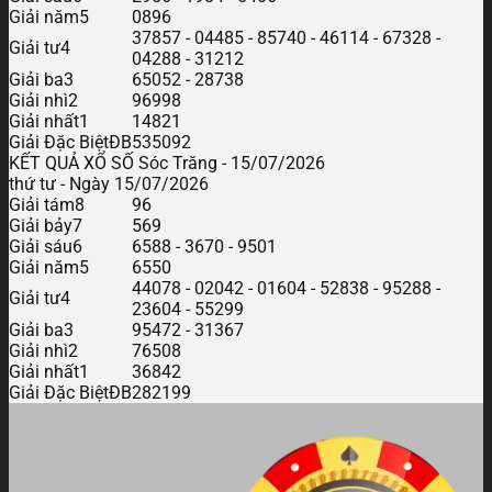
Giải năm
5
0896
37857 - 04485 - 85740 - 46114 - 67328 -
Giải tư
4
04288 - 31212
Giải ba
3
65052 - 28738
Giải nhì
2
96998
Giải nhất
1
14821
Giải Đặc Biệt
ĐB
535092
KẾT QUẢ XỔ SỐ
Sóc Trăng
-
15/07/2026
thứ tư
-
Ngày
15/07/2026
Giải tám
8
96
Giải bảy
7
569
Giải sáu
6
6588 - 3670 - 9501
Giải năm
5
6550
44078 - 02042 - 01604 - 52838 - 95288 -
Giải tư
4
23604 - 55299
Giải ba
3
95472 - 31367
Giải nhì
2
76508
Giải nhất
1
36842
Giải Đặc Biệt
ĐB
282199