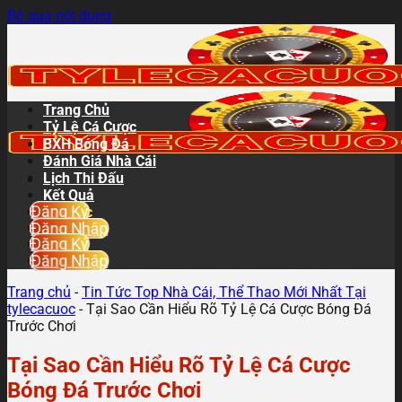
Bỏ qua nội dung
Trang Chủ
Tỷ Lệ Cá Cược
BXH Bóng Đá
Đánh Giá Nhà Cái
Lịch Thi Đấu
Kết Quả
Đăng Ký
Tin Tức
Đăng Nhập
Đăng Ký
Đăng Nhập
Trang chủ
-
Tin Tức Top Nhà Cái, Thể Thao Mới Nhất Tại
tylecacuoc
-
Tại Sao Cần Hiểu Rõ Tỷ Lệ Cá Cược Bóng Đá
Trước Chơi
Tại Sao Cần Hiểu Rõ Tỷ Lệ Cá Cược
Bóng Đá Trước Chơi